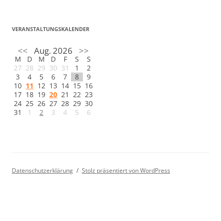
VERANSTALTUNGSKALENDER
<<
Aug. 2026
>>
M
D
M
D
F
S
S
27
28
29
30
31
1
2
3
4
5
6
7
8
9
10
11
12
13
14
15
16
17
18
19
20
21
22
23
24
25
26
27
28
29
30
31
1
2
3
4
5
6
Datenschutzerklärung
Stolz präsentiert von WordPress